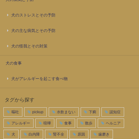
犬のストレスとその予防
犬の主な病気とその予防
犬の怪我とその対策
犬の食事
犬がアレルギーを起こす食べ物
タグから探す
嘔吐
pickup
水飲まない
下痢
認知症
アレルギー
喧嘩
食事
散歩
ヘルニア
犬
白内障
腎不全
原因
歯磨き