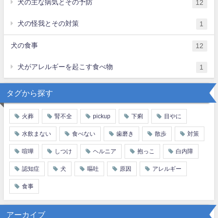
犬の主な病気とその予防
12
犬の怪我とその対策
1
犬の食事
12
犬がアレルギーを起こす食べ物
1
タグから探す
火葬
腎不全
pickup
下痢
目やに
水飲まない
食べない
歯磨き
散歩
対策
喧嘩
しつけ
ヘルニア
抱っこ
白内障
認知症
犬
嘔吐
原因
アレルギー
食事
アーカイブ