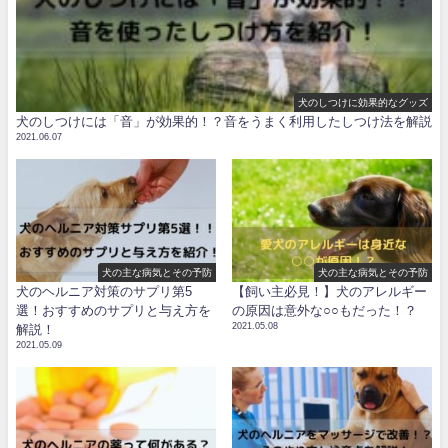
犬のしつけに効果的なグッズ
犬のしつけには「音」が効果的！？音をうまく利用したしつけ法を解説
2021.06.07
犬の主な病気とその予防
犬の主な病気とその予防
犬のヘルニア対策のサプリ第5
【飼い主必見！】犬のアレルギー
選！おすすめのサプリと与え方を
の原因は意外な○○もだった！？
2021.05.08
解説！
2021.05.09