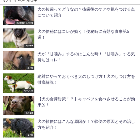
犬の抜歯ってどうなの？抜歯後のケアや気をつける点
について紹介
犬の怪我とその対策
犬の便秘にはコレが効く！便秘時に有効な食事第5
選！
犬の食事
犬が『甘噛み』するのはこんな時！『甘噛み』する気
持ちはコレ！
未分類
絶対にやっておくべき犬のしつけ方！犬のしつけ方を
徹底解説！
犬のしつけ
【犬の食糞対策！？】キャベツを食べさせることが効
果的！
犬の食事
犬の軟便にはこんな原因が！？軟便の原因とその治し
方を紹介！
未分類