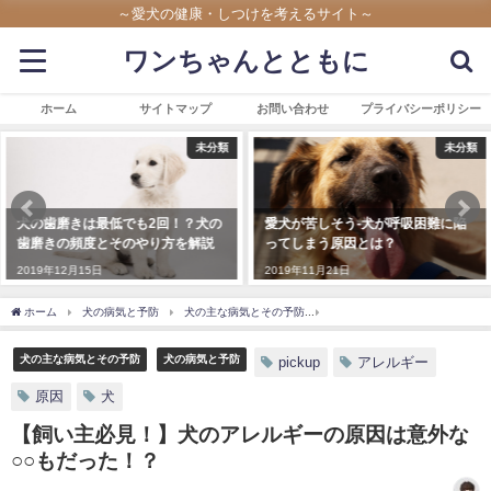
～愛犬の健康・しつけを考えるサイト～
ワンちゃんとともに
ホーム
サイトマップ
お問い合わせ
プライバシーポリシー
未分類
犬の主な病気とその予防
愛犬が苦しそう-犬が呼吸困難に陥
【犬のヘルニア時の散歩は
ってしまう原因とは？
NG！？】治っても散歩はもうでき
ない？
2019年11月21日
2020年10月8日
ホーム
犬の病気と予防
犬の主な病気とその予防
【飼い主必見！】犬のアレルギー
犬の主な病気とその予防
犬の病気と予防
pickup
アレルギー
原因
犬
【飼い主必見！】犬のアレルギーの原因は意外な
○○もだった！？