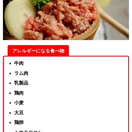
アレルギーになる食べ物
牛肉
ラム肉
乳製品
鶏肉
小麦
大豆
鶏卵