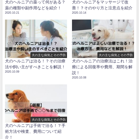
犬のヘルニアの薬って何がある？
犬のヘルニアをマッサージで改
薬の種類や副作用などを紹介！
善！？そのやり方と注意点を紹介
2020.10.21
2020.10.14
犬の主な病気とその予防
犬の主な病気とその予防
犬のヘルニアは治る！？その治療
犬のヘルニアの治療法はこれ！治
法や飼い主がすべきことを解説！
療による回復率や費用、期間を解
2020.10.09
説！
2020.10.08
犬の主な病気とその予防
犬のヘルニアは手術で治る！？手
術方法や検査、費用について紹
介！