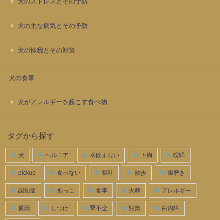
犬のストレスとその予防
犬の主な病気とその予防
犬の怪我とその対策
犬の食事
犬がアレルギーを起こす食べ物
タグから探す
犬
ヘルニア
水飲まない
下痢
喧嘩
pickup
食べない
嘔吐
散歩
歯磨き
認知症
抱っこ
食事
火葬
アレルギー
原因
しつけ
腎不全
対策
白内障