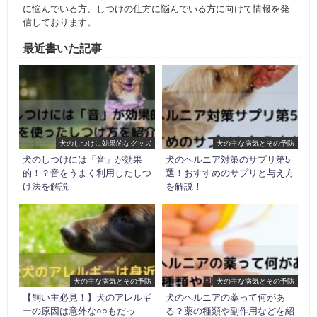
に悩んでいる方、しつけの仕方に悩んでいる方に向けて情報を発
信しております。
最近書いた記事
犬のしつけに効果的なグッズ
犬の主な病気とその予防
犬のしつけには「音」が効果
犬のヘルニア対策のサプリ第5
的！？音をうまく利用したしつ
選！おすすめのサプリと与え方
け法を解説
を解説！
犬の主な病気とその予防
犬の主な病気とその予防
【飼い主必見！】犬のアレルギ
犬のヘルニアの薬って何があ
ーの原因は意外な○○もだっ
る？薬の種類や副作用などを紹