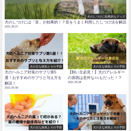
犬のしつけに効果的なグッズ
犬のしつけには「音」が効果的！？音をうまく利用したしつけ法を解説
2021.06.07
犬の主な病気とその予防
犬の主な病気とその予防
犬のヘルニア対策のサプリ第5
【飼い主必見！】犬のアレルギー
選！おすすめのサプリと与え方を
の原因は意外な○○もだった！？
2021.05.08
解説！
2021.05.09
犬の主な病気とその予防
犬の主な病気とその予防