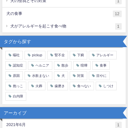
犬の怪我とその対策
1
犬の食事
12
犬がアレルギーを起こす食べ物
1
タグから探す
嘔吐
pickup
腎不全
下痢
アレルギー
認知症
ヘルニア
散歩
喧嘩
食事
原因
水飲まない
犬
対策
目やに
抱っこ
火葬
歯磨き
食べない
しつけ
白内障
アーカイブ
2021年6月
1