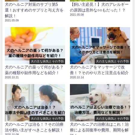
犬のヘルニア対策のサプリ第5
【飼い主必見！】犬のアレルギー
選！おすすめのサプリと与え方を
の原因は意外な○○もだった！？
2021.05.08
解説！
2021.05.09
犬の主な病気とその予防
犬の主な病気とその予防
犬のヘルニアの薬って何がある？
犬のヘルニアをマッサージで改
薬の種類や副作用などを紹介！
善！？そのやり方と注意点を紹介
2020.10.21
2020.10.14
犬の主な病気とその予防
犬の主な病気とその予防
犬のヘルニアは治る！？その治療
犬のヘルニアの治療法はこれ！治
法や飼い主がすべきことを解説！
療による回復率や費用、期間を解
2020.10.09