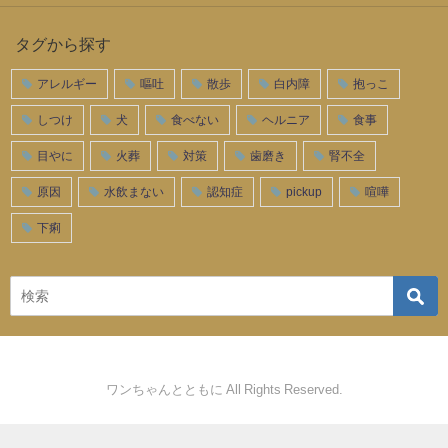
タグから探す
アレルギー
嘔吐
散歩
白内障
抱っこ
しつけ
犬
食べない
ヘルニア
食事
目やに
火葬
対策
歯磨き
腎不全
原因
水飲まない
認知症
pickup
喧嘩
下痢
ワンちゃんとともに All Rights Reserved.