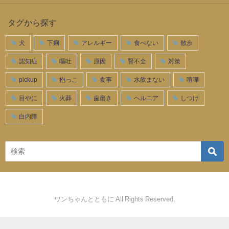
タグから探す
犬
下痢
アレルギー
食べない
散歩
認知症
嘔吐
原因
腎不全
対策
pickup
抱っこ
食事
水飲まない
喧嘩
目やに
火葬
歯磨き
ヘルニア
しつけ
白内障
ワンちゃんとともに All Rights Reserved.