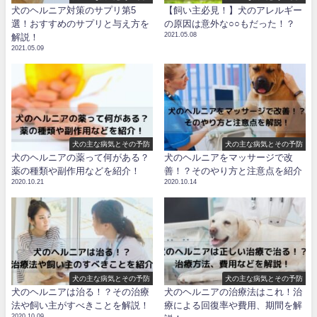
犬のヘルニア対策のサプリ第5
【飼い主必見！】犬のアレルギー
選！おすすめのサプリと与え方を
の原因は意外な○○もだった！？
2021.05.08
解説！
2021.05.09
犬の主な病気とその予防
犬の主な病気とその予防
犬のヘルニアの薬って何がある？
犬のヘルニアをマッサージで改
薬の種類や副作用などを紹介！
善！？そのやり方と注意点を紹介
2020.10.21
2020.10.14
犬の主な病気とその予防
犬の主な病気とその予防
犬のヘルニアは治る！？その治療
犬のヘルニアの治療法はこれ！治
法や飼い主がすべきことを解説！
療による回復率や費用、期間を解
2020.10.09