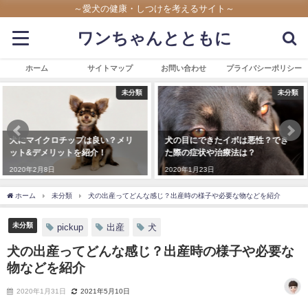
～愛犬の健康・しつけを考えるサイト～
ワンちゃんとともに
ホーム
サイトマップ
お問い合わせ
プライバシーポリシー
未分類
未分類
犬の目にできたイボは悪性？でき
愛犬をマダニから守る！飼い主が
た際の症状や治療法は？
愛犬のためにできることとは
2020年1月23日
2019年11月4日
ホーム
未分類
犬の出産ってどんな感じ？出産時の様子や必要な物などを紹介
未分類
pickup
出産
犬
犬の出産ってどんな感じ？出産時の様子や必要な
物などを紹介
2020年1月31日
2021年5月10日