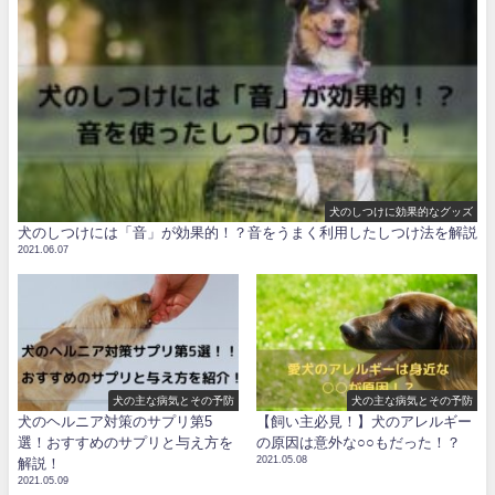
犬のしつけに効果的なグッズ
犬のしつけには「音」が効果的！？音をうまく利用したしつけ法を解説
2021.06.07
犬の主な病気とその予防
犬の主な病気とその予防
犬のヘルニア対策のサプリ第5
【飼い主必見！】犬のアレルギー
選！おすすめのサプリと与え方を
の原因は意外な○○もだった！？
2021.05.08
解説！
2021.05.09