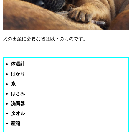
犬の出産に必要な物は以下のものです。
体温計
はかり
糸
はさみ
洗面器
タオル
産箱