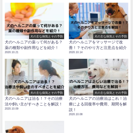
犬の主な病気とその予防
犬の主な病気とその予防
犬のヘルニアの薬って何がある？
犬のヘルニアをマッサージで改
薬の種類や副作用などを紹介！
善！？そのやり方と注意点を紹介
2020.10.21
2020.10.14
犬の主な病気とその予防
犬の主な病気とその予防
犬のヘルニアは治る！？その治療
犬のヘルニアの治療法はこれ！治
法や飼い主がすべきことを解説！
療による回復率や費用、期間を解
2020.10.09
説！
2020.10.08