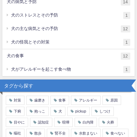
犬の病気と予防
14
犬のストレスとその予防
1
犬の主な病気とその予防
12
犬の怪我とその対策
1
犬の食事
12
犬がアレルギーを起こす食べ物
1
タグから探す
対策
歯磨き
食事
アレルギー
原因
下痢
抱っこ
犬
pickup
しつけ
目やに
認知症
喧嘩
白内障
火葬
嘔吐
散歩
腎不全
水飲まない
食べない