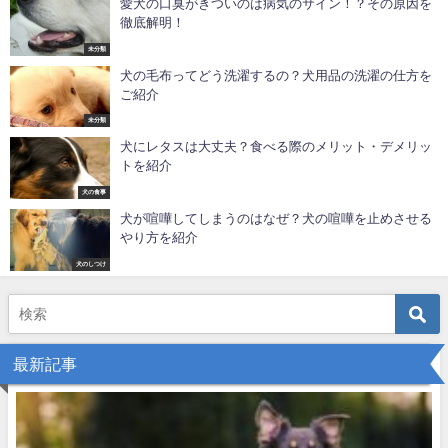
愛犬の口臭がきついのは病気のサイン！？その原因を
徹底解明！
未分類
犬の毛布ってどう洗濯するの？犬用品の洗濯の仕方を
ご紹介
未分類
犬にレタスは大丈夫？食べる際のメリット・デメリッ
トを紹介
犬の食事
犬が喧嘩してしまうのはなぜ？犬の喧嘩を止めさせる
やり方を紹介
犬のしつけ
最新記事