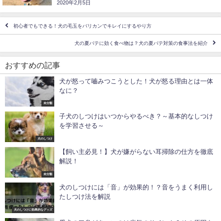
2020年2月5日
初心者でもできる！犬の毛玉をバリカンでキレイにするやり方
犬の夏バテに効く食べ物は？犬の夏バテ対策の食事法を紹介
おすすめの記事
犬が怒って嚙みつこうとした！犬が怒る理由とは一体
なに？
未分類
子犬のしつけはいつからやるべき？～基本的なしつけ
を学習させる～
犬のしつけ
【飼い主必見！】犬が嫌がらない耳掃除の仕方を徹底
解説！
未分類
犬のしつけには「音」が効果的！？音をうまく利用し
たしつけ法を解説
犬のしつけに効果的なグッズ